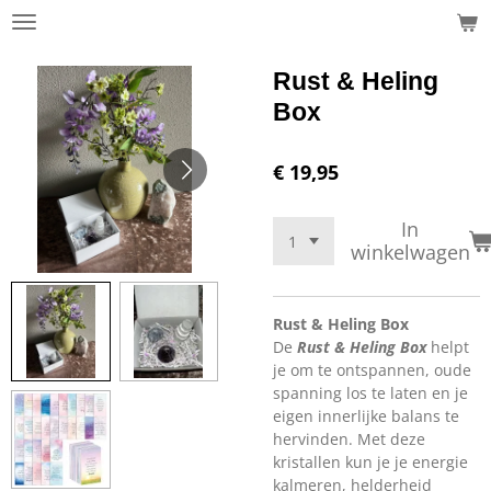
Ga
direct
naar
Rust & Heling
de
Box
hoofdinhoud
€ 19,95
In
winkelwagen
Rust & Heling Box
De
Rust & Heling Box
helpt
je om te ontspannen, oude
spanning los te laten en je
eigen innerlijke balans te
hervinden. Met deze
kristallen kun je je energie
kalmeren, helderheid