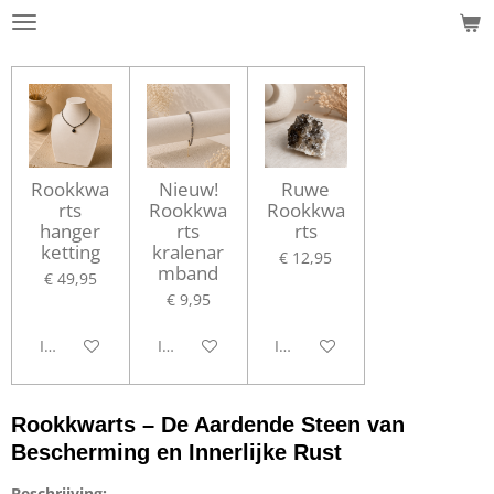
Ga
direct
naar
de
hoofdinhoud
Rookkwa
Nieuw!
Ruwe
rts
Rookkwa
Rookkwa
hanger
rts
rts
ketting
kralenar
€ 12,95
mband
€ 49,95
€ 9,95
In winkelwagen
In winkelwagen
In winkelwagen
Rookkwarts – De Aardende Steen van
Bescherming en Innerlijke Rust
Beschrijving: