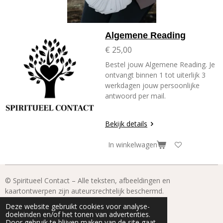
Algemene Reading
€ 25,00
Bestel jouw Algemene Reading. Je
ontvangt binnen 1 tot uiterlijk 3
werkdagen jouw persoonlijke
antwoord per mail.
Bekijk details
In winkelwagen
© Spiritueel Contact – Alle teksten, afbeeldingen en
kaartontwerpen zijn auteursrechtelijk beschermd.
© 2022 - 2026 Spiritueel Contact
Deze website gebruikt cookies voor analyse-
Powered by
JouwWeb
doeleinden en/of het tonen van advertenties.
Door gebruik te blijven maken van de site gaat