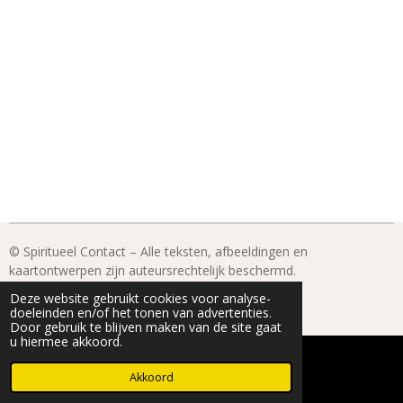
© Spiritueel Contact – Alle teksten, afbeeldingen en
kaartontwerpen zijn auteursrechtelijk beschermd.
© 2022 - 2026 Spiritueel Contact
Deze website gebruikt cookies voor analyse-
Powered by
JouwWeb
doeleinden en/of het tonen van advertenties.
Door gebruik te blijven maken van de site gaat
u hiermee akkoord.
Akkoord
E-mailadres