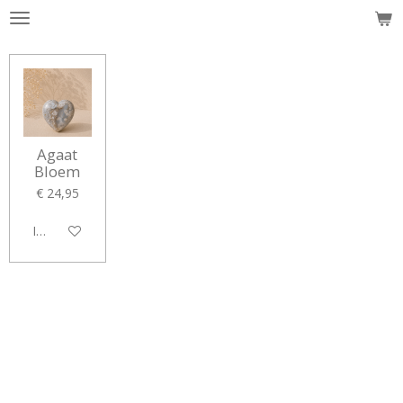
Ga
direct
naar
de
hoofdinhoud
Agaat
Bloem
€ 24,95
In winkelwagen