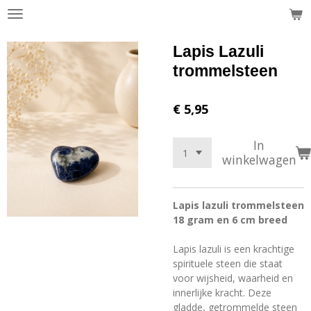
Ga
direct
naar
Lapis Lazuli
de
trommelsteen
hoofdinhoud
€ 5,95
In
winkelwagen
Lapis lazuli trommelsteen
18 gram en 6 cm breed
Lapis lazuli is een krachtige
spirituele steen die staat
voor wijsheid, waarheid en
innerlijke kracht. Deze
gladde, getrommelde steen