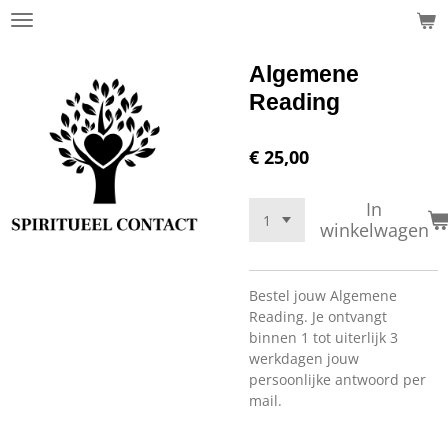
Ga
direct
naar
Algemene
de
Reading
hoofdinhoud
€ 25,00
In
winkelwagen
Bestel jouw Algemene
Reading. Je ontvangt
binnen 1 tot uiterlijk 3
werkdagen jouw
persoonlijke antwoord per
mail.