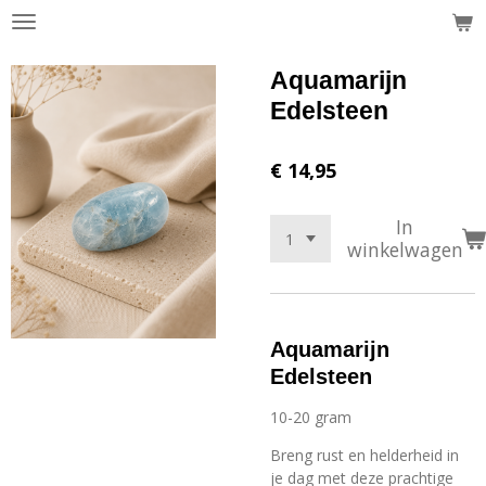
Ga
direct
naar
Aquamarijn
de
Edelsteen
hoofdinhoud
€ 14,95
In
winkelwagen
Aquamarijn
Edelsteen
10-20 gram
Breng rust en helderheid in
je dag met deze prachtige