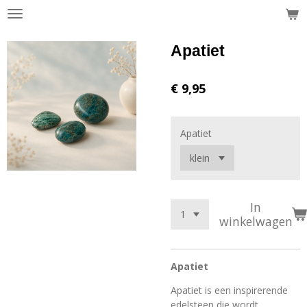
Ga
direct
naar
Apatiet
de
hoofdinhoud
€ 9,95
Apatiet
In
winkelwagen
Apatiet
Apatiet is een inspirerende
edelsteen die wordt