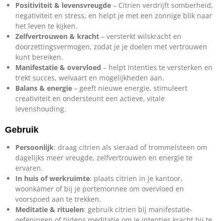
Positiviteit & levensvreugde
– Citrien verdrijft somberheid,
negativiteit en stress, en helpt je met een zonnige blik naar
het leven te kijken.
Zelfvertrouwen & kracht
– versterkt wilskracht en
doorzettingsvermogen, zodat je je doelen met vertrouwen
kunt bereiken.
Manifestatie & overvloed
– helpt intenties te versterken en
trekt succes, welvaart en mogelijkheden aan.
Balans & energie
– geeft nieuwe energie, stimuleert
creativiteit en ondersteunt een actieve, vitale
levenshouding.
Gebruik
Persoonlijk
: draag citrien als sieraad of trommelsteen om
dagelijks meer vreugde, zelfvertrouwen en energie te
ervaren.
In huis of werkruimte
: plaats citrien in je kantoor,
woonkamer of bij je portemonnee om overvloed en
voorspoed aan te trekken.
Meditatie & rituelen
: gebruik citrien bij manifestatie-
oefeningen of tijdens meditatie om je intenties kracht bij te