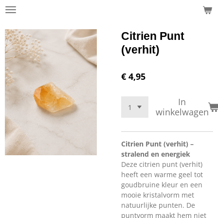
Ga
direct
naar
Citrien Punt
de
(verhit)
hoofdinhoud
€ 4,95
In
winkelwagen
Citrien Punt (verhit) –
stralend en energiek
Deze citrien punt (verhit)
heeft een warme geel tot
goudbruine kleur en een
mooie kristalvorm met
natuurlijke punten. De
puntvorm maakt hem niet