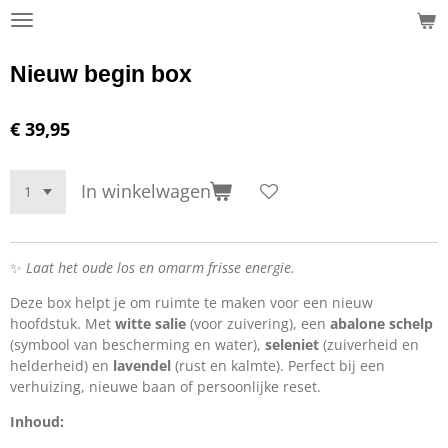
Ga
direct
naar
Nieuw begin box
de
hoofdinhoud
€ 39,95
In winkelwagen
✨
Laat het oude los en omarm frisse energie.
Deze box helpt je om ruimte te maken voor een nieuw
hoofdstuk. Met
witte salie
(voor zuivering), een
abalone schelp
(symbool van bescherming en water),
seleniet
(zuiverheid en
helderheid) en
lavendel
(rust en kalmte). Perfect bij een
verhuizing, nieuwe baan of persoonlijke reset.
Inhoud: