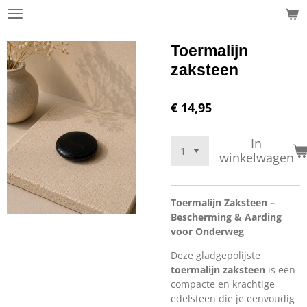
Ga
direct
naar
Toermalijn
de
zaksteen
hoofdinhoud
€ 14,95
In
winkelwagen
Toermalijn Zaksteen –
Bescherming & Aarding
voor Onderweg
Deze gladgepolijste
toermalijn zaksteen
is een
compacte en krachtige
edelsteen die je eenvoudig