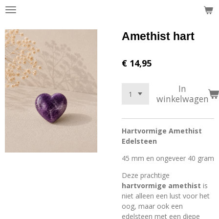
Ga
direct
naar
Amethist hart
de
hoofdinhoud
€ 14,95
In
winkelwagen
Hartvormige Amethist
Edelsteen
45 mm en ongeveer 40 gram
Deze prachtige
hartvormige amethist
is
niet alleen een lust voor het
oog, maar ook een
edelsteen met een diepe