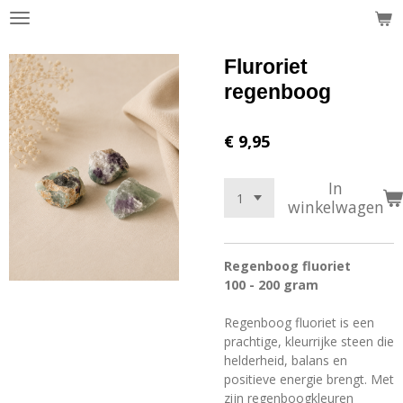
Ga
direct
naar
Fluroriet
de
regenboog
hoofdinhoud
€ 9,95
In
winkelwagen
Regenboog fluoriet
100 - 200 gram
Regenboog fluoriet is een
prachtige, kleurrijke steen die
helderheid, balans en
positieve energie brengt. Met
zijn regenboogkleuren