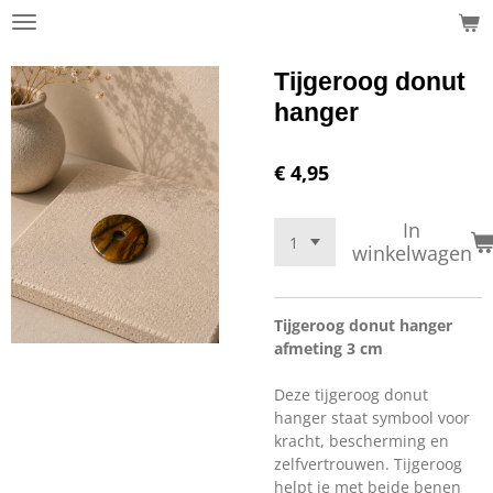
Ga
direct
naar
Tijgeroog donut
de
hanger
hoofdinhoud
€ 4,95
In
winkelwagen
Tijgeroog donut hanger
afmeting 3 cm
Deze tijgeroog donut
hanger staat symbool voor
kracht, bescherming en
zelfvertrouwen. Tijgeroog
helpt je met beide benen