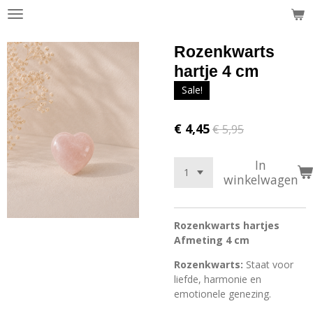
Ga
direct
naar
Rozenkwarts
de
hartje 4 cm
hoofdinhoud
Sale!
€ 4,45
€ 5,95
In
winkelwagen
Rozenkwarts hartjes
Afmeting 4 cm
Rozenkwarts:
Staat voor
liefde, harmonie en
emotionele genezing.