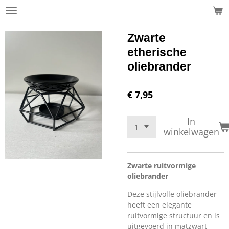
Ga
direct
naar
Zwarte
de
etherische
hoofdinhoud
oliebrander
€ 7,95
In
winkelwagen
Zwarte ruitvormige
oliebrander
Deze stijlvolle oliebrander
heeft een elegante
ruitvormige structuur en is
uitgevoerd in matzwart