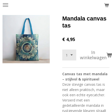
Ga
direct
naar
Mandala canvas
de
tas
hoofdinhoud
€ 4,95
In
winkelwagen
Canvas tas met mandala
– stijlvol & spiritueel
Deze stevige canvas tas is
niet alleen praktisch, maar
ook een echte eyecatcher.
Versierd met een
gedetailleerde mandala in
rustgevende kleuren straalt