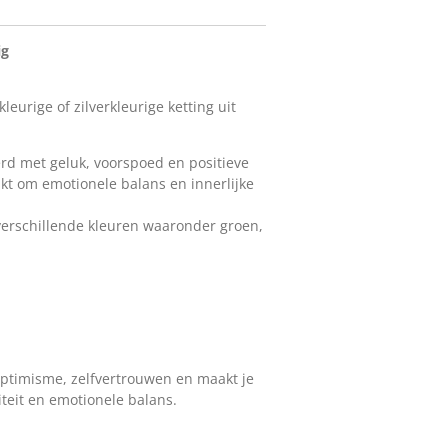
ig
urige of zilverkleurige ketting uit
d met geluk, voorspoed en positieve
ikt om emotionele balans en innerlijke
verschillende kleuren waaronder groen,
 optimisme, zelfvertrouwen en maakt je
iteit en emotionele balans.