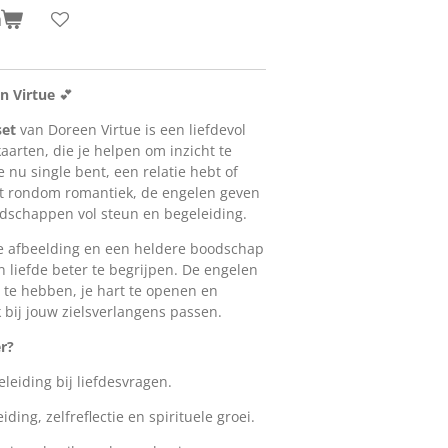
n
n Virtue
💕
set
van Doreen Virtue is een liefdevol
aarten, die je helpen om inzicht te
je nu single bent, een relatie hebt of
kt rondom romantiek, de engelen geven
odschappen vol steun en begeleiding.
ge afbeelding en een heldere boodschap
n liefde beter te begrijpen. De engelen
 te hebben, je hart te openen en
 bij jouw zielsverlangens passen.
r?
leiding bij liefdesvragen.
iding, zelfreflectie en spirituele groei.